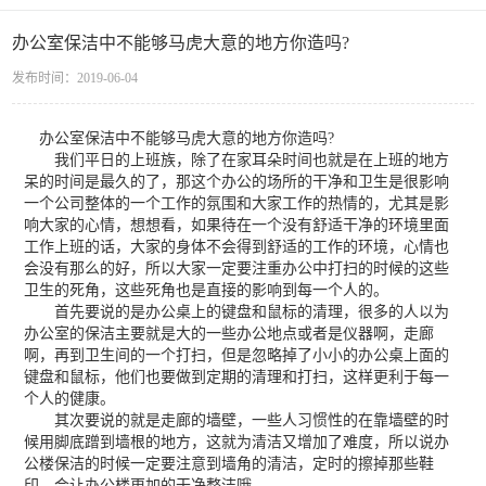
办公室保洁中不能够马虎大意的地方你造吗?
发布时间：2019-06-04
办公室保洁中不能够马虎大意的地方你造吗?
我们平日的上班族，除了在家耳朵时间也就是在上班的地方
呆的时间是最久的了，那这个办公的场所的干净和卫生是很影响
一个公司整体的一个工作的氛围和大家工作的热情的，尤其是影
响大家的心情，想想看，如果待在一个没有舒适干净的环境里面
工作上班的话，大家的身体不会得到舒适的工作的环境，心情也
会没有那么的好，所以大家一定要注重办公中打扫的时候的这些
卫生的死角，这些死角也是直接的影响到每一个人的。
首先要说的是办公桌上的键盘和鼠标的清理，很多的人以为
办公室的保洁主要就是大的一些办公地点或者是仪器啊，走廊
啊，再到卫生间的一个打扫，但是忽略掉了小小的办公桌上面的
键盘和鼠标，他们也要做到定期的清理和打扫，这样更利于每一
个人的健康。
其次要说的就是走廊的墙壁，一些人习惯性的在靠墙壁的时
候用脚底蹭到墙根的地方，这就为清洁又增加了难度，所以说办
公楼保洁的时候一定要注意到墙角的清洁，定时的擦掉那些鞋
印，会让办公楼更加的干净整洁哦。